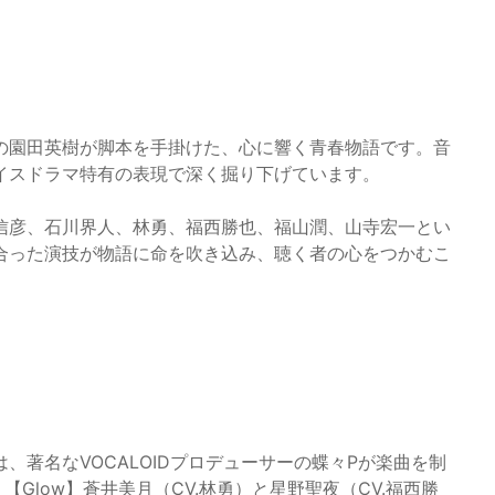
の園田英樹が脚本を手掛けた、心に響く青春物語です。音
イスドラマ特有の表現で深く掘り下げています。
信彦、石川界人、林勇、福西勝也、福山潤、山寺宏一とい
合った演技が物語に命を吹き込み、聴く者の心をつかむこ
著名なVOCALOIDプロデューサーの蝶々Pが楽曲を制
【Glow】蒼井美月（CV.林勇）と星野聖夜（CV.福西勝