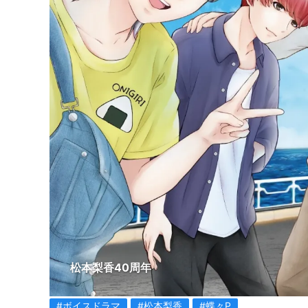
松本梨香40周年
#ボイスドラマ
#松本梨香
#蝶々P