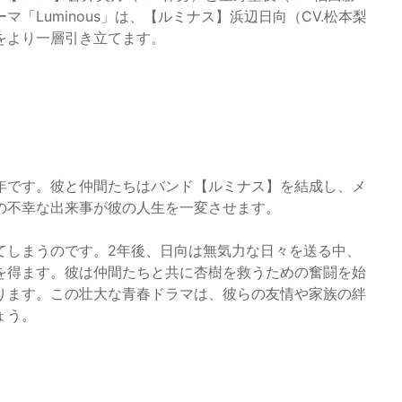
「Luminous」は、【ルミナス】浜辺日向（CV.松本梨
をより一層引き立てます。
年です。彼と仲間たちはバンド【ルミナス】を結成し、メ
の不幸な出来事が彼の人生を一変させます。
てしまうのです。2年後、日向は無気力な日々を送る中、
を得ます。彼は仲間たちと共に杏樹を救うための奮闘を始
ります。この壮大な青春ドラマは、彼らの友情や家族の絆
ょう。