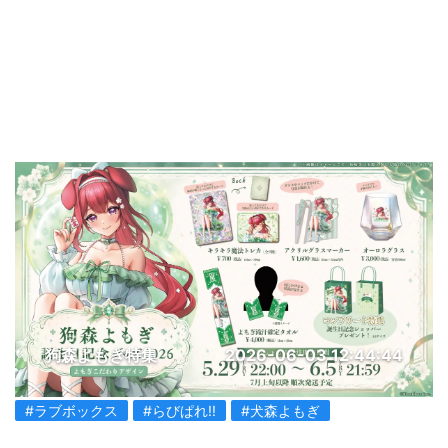
狗森よもぎ特集
2026-06-03 12:44:44
#ラブボックス
#らびぱれ!!
#犬森よもぎ