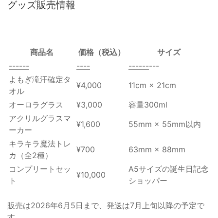
グッズ販売情報
商品名
価格（税込）
サイズ
-
-
-
-
-
-
-
-
--
-
-
-
-
-
-
---
よもぎ滝汗確定タ
¥4,000
11cm × 21cm
オル
オーロラグラス
¥3,000
容量300ml
アクリルグラスマ
¥1,600
55mm × 55mm以内
ーカー
キラキラ魔法トレ
¥700
63mm × 88mm
カ（全2種）
コンプリートセッ
A5サイズの誕生日記念
¥10,000
ト
ショッパー
販売は2026年6月5日まで、発送は7月上旬以降の予定で
す。