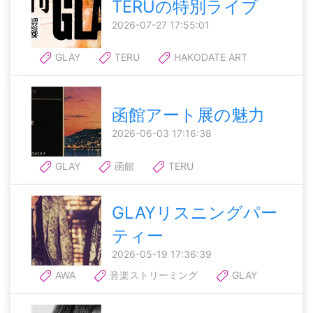
TERUの特別ライブ
2026-07-27 17:55:01
GLAY
TERU
HAKODATE ART
函館アート展の魅力
2026-06-03 17:16:38
GLAY
函館
TERU
GLAYリスニングパー
ティー
2026-05-19 17:36:39
AWA
音楽ストリーミング
GLAY