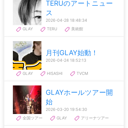
TERUのアートニュー
ス
2026-04-28 18:48:34
GLAY
TERU
美術館
月刊GLAY始動！
2026-04-24 18:52:13
GLAY
HISASHI
TVCM
GLAYホールツアー開
始
2026-03-20 19:54:30
全国ツアー
GLAY
アリーナツアー