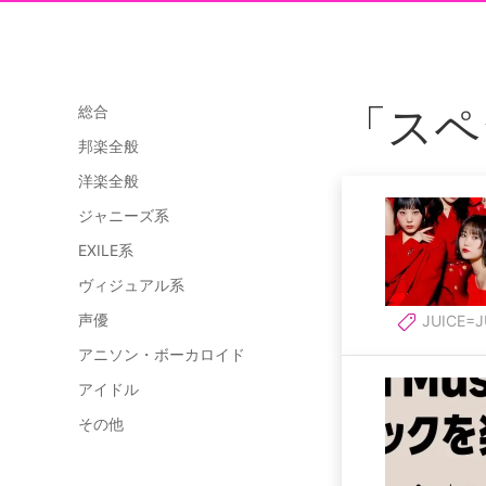
「スペ
総合
邦楽全般
洋楽全般
ジャニーズ系
EXILE系
ヴィジュアル系
声優
JUICE=J
アニソン・ボーカロイド
アイドル
その他