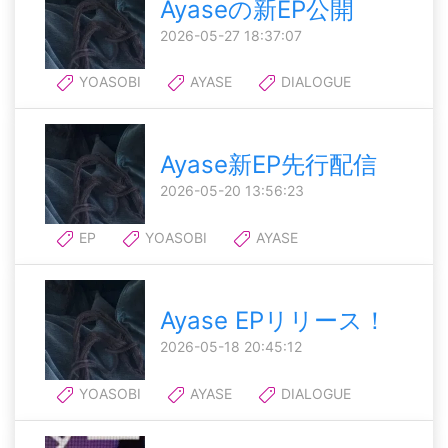
Ayaseの新EP公開
2026-05-27 18:37:07
YOASOBI
AYASE
DIALOGUE
Ayase新EP先行配信
2026-05-20 13:56:23
EP
YOASOBI
AYASE
Ayase EPリリース！
2026-05-18 20:45:12
YOASOBI
AYASE
DIALOGUE