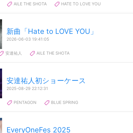
AILE THE SHOTA
HATE TO LOVE YOU
新曲「Hate to LOVE YOU」
2026-06-03 19:41:05
安達祐人
AILE THE SHOTA
安達祐人初ショーケース
2025-08-29 22:12:31
PENTAGON
BLUE SPRING
EveryOneFes 2025