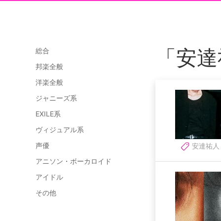
「安達
総合
邦楽全般
洋楽全般
ジャニーズ系
EXILE系
ヴィジュアル系
声優
安達祐人
アニソン・ボーカロイド
アイドル
その他