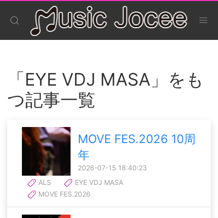
「EYE VDJ MASA」をも
つ記事一覧
MOVE FES.2026 10周
年
2026-07-15 18:40:23
ALS
EYE VDJ MASA
MOVE FES.2026