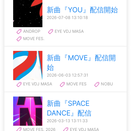
新曲『YOU』配信開始
2026-07-08 13:10:18
ANDROP
EYE VDJ MASA
MOVE FES.
新曲『MOVE』配信開
始
2026-06-03 12:57:31
EYE VDJ MASA
MOVE FES
NOBU
新曲『SPACE
DANCE』配信
2026-03-13 13:11:33
MOVE FES. 2026
EYE VDJ MASA