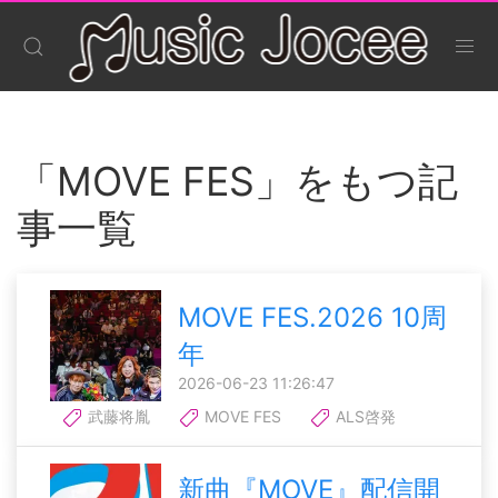
「MOVE FES」をもつ記
事一覧
MOVE FES.2026 10周
年
2026-06-23 11:26:47
武藤将胤
MOVE FES
ALS啓発
新曲『MOVE』配信開