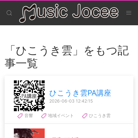
「ひこうき雲」をもつ記
事一覧
ひこうき雲PA講座
2026-06-03 12:42:15
音響
地域イベント
ひこうき雲