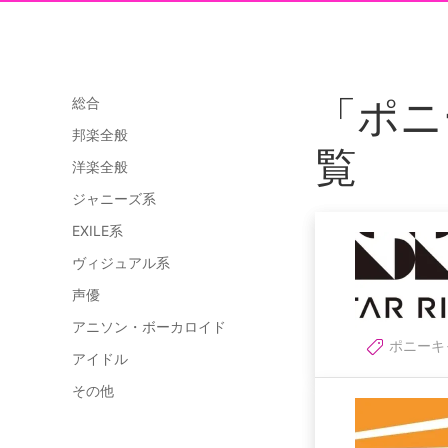
「ポニ
総合
邦楽全般
覧
洋楽全般
ジャニーズ系
EXILE系
ヴィジュアル系
声優
アニソン・ボーカロイド
ポニーキ
アイドル
その他