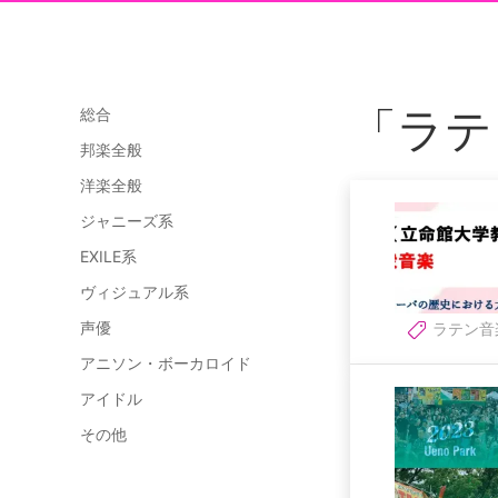
「ラテ
総合
邦楽全般
洋楽全般
ジャニーズ系
EXILE系
ヴィジュアル系
声優
ラテン音
アニソン・ボーカロイド
アイドル
その他