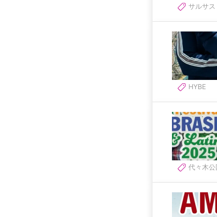
サルサス
HYBE
代々木公